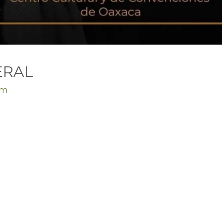
ERAL
am