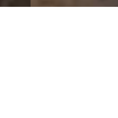
951 517 4579 / 951 672 4195
info@comercam-dom.org.mx
SERVICIOS
VER MÁS