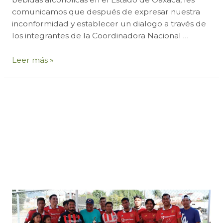
comunicamos que después de expresar nuestra
inconformidad y establecer un dialogo a través de
los integrantes de la Coordinadora Nacional …
Unidos
Leer más »
apoyamos
al
sector:
se
logra
estímulo
fiscal
del
100%
a
la
venta
final