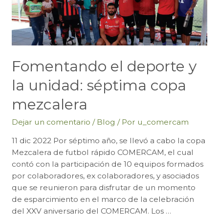
de
bebidas
que
enajenen
mezcal
Fomentando el deporte y
artesanal
y
la unidad: séptima copa
ancestral
en
mezcalera
el
estado
Dejar un comentario
/
Blog
/ Por
u_comercam
de
11 dic 2022 Por séptimo año, se llevó a cabo la copa
Oaxaca
Mezcalera de futbol rápido COMERCAM, el cual
para
contó con la participación de 10 equipos formados
el
por colaboradores, ex colaboradores, y asociados
ejercicio
que se reunieron para disfrutar de un momento
2023
de esparcimiento en el marco de la celebración
del XXV aniversario del COMERCAM. Los …