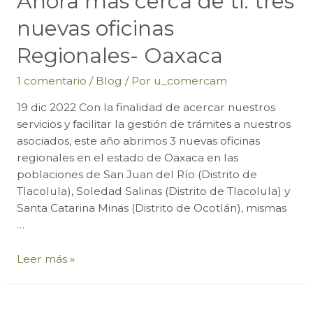
Ahora mas cerca de ti: tres
nuevas oficinas
Regionales- Oaxaca
1 comentario
/
Blog
/ Por
u_comercam
19 dic 2022 Con la finalidad de acercar nuestros
servicios y facilitar la gestión de trámites a nuestros
asociados, este año abrimos 3 nuevas oficinas
regionales en el estado de Oaxaca en las
poblaciones de San Juan del Río (Distrito de
Tlacolula), Soledad Salinas (Distrito de Tlacolula) y
Santa Catarina Minas (Distrito de Ocotlán), mismas
…
Ahora
Leer más »
mas
cerca
de