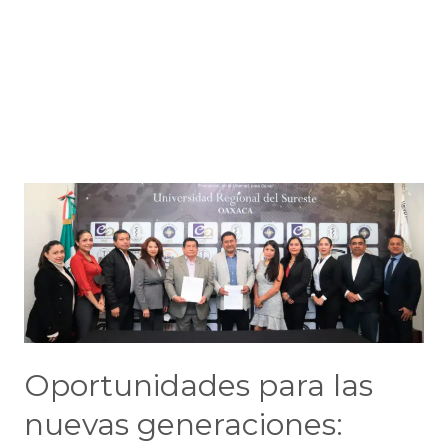
ti:
tres
nuevas
oficinas
Regionales-
Oaxaca
Oportunidades para las
nuevas generaciones: