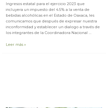
Ingresos estatal para el ejercicio 2023 que
incluyera un impuesto del 4.5% a la venta de
bebidas alcohólicas en el Estado de Oaxaca, les
comunicamos que después de expresar nuestra
inconformidad y establecer un dialogo a través de
los integrantes de la Coordinadora Nacional …
Unidos
Leer más »
apoyamos
al
sector:
se
logra
estímulo
fiscal
del
100%
a
la