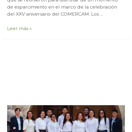
2023
de esparcimiento en el marco de la celebración
del XXV aniversario del COMERCAM. Los …
Fomentando
Leer más »
el
deporte
y
la
unidad:
séptima
copa
mezcalera