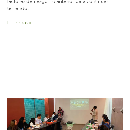
factores de riesgo. Lo anterior para continuar
teniendo …
En
Leer más »
COMERCAM,
nos
preocupamos
por
nuestros
colaboradores:
sensibilización
sobre
factores
de
riesgo
psicosocial
en
el
trabajo.