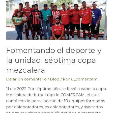
venta
final
de
bebidas
que
enajenen
mezcal
Fomentando el deporte y
artesanal
y
la unidad: séptima copa
ancestral
en
mezcalera
el
estado
Dejar un comentario
/
Blog
/ Por
u_comercam
de
11 dic 2022 Por séptimo año, se llevó a cabo la copa
Oaxaca
Mezcalera de futbol rápido COMERCAM, el cual
para
contó con la participación de 10 equipos formados
el
por colaboradores, ex colaboradores, y asociados
ejercicio
que se reunieron para disfrutar de un momento