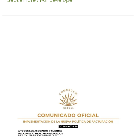
Septiembre
/ Por
developer